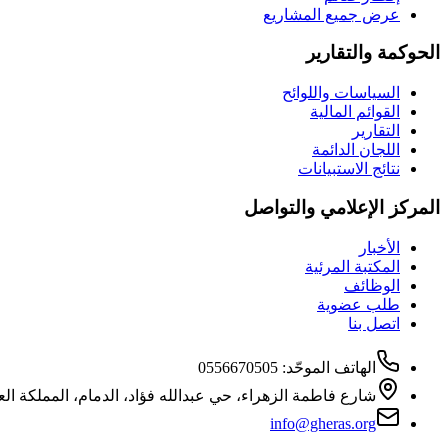
عرض جميع المشاريع
الحوكمة والتقارير
السياسات واللوائح
القوائم المالية
التقارير
اللجان الدائمة
نتائج الاستبيانات
المركز الإعلامي والتواصل
الأخبار
المكتبة المرئية
الوظائف
طلب عضوية
اتصل بنا
الهاتف الموحّد
:
0556670505
شارع فاطمة الزهراء، حي عبدالله فؤاد، الدمام، المملكة الع
info@gheras.org