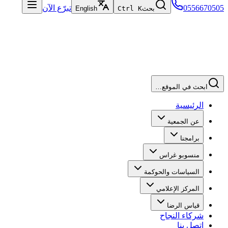
0556670505
تبرّع الآن
بحث
Ctrl K
English
ابحث في الموقع…
الرئيسية
عن الجمعية
برامجنا
منسوبو غراس
السياسات والحوكمة
المركز الإعلامي
قياس الرضا
شركاء النجاح
اتصل بنا