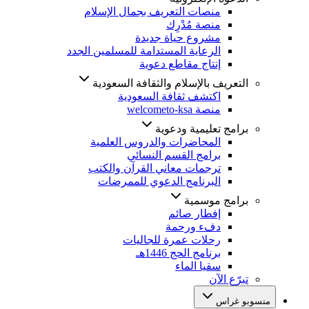
منصات التعريف بجمال الإسلام
منصة مُدْرِك
مشروع حياة جديدة
الرعاية المستدامة للمسلمين الجدد
إنتاج مقاطع دعوية
التعريف بالإسلام والثقافة السعودية
اكتشف ثقافة السعودية
منصة welcometo-ksa
برامج تعليمية ودعوية
المحاضرات والدروس العلمية
برامج القسم النسائي
ترجمات معاني القرآن والكتب
البرنامج الدعوي للممرضات
برامج موسمية
إفطار صائم
دفء ورحمة
رحلات عمرة للجاليات
برنامج الحج 1446هـ
سقيا الماء
تبرّع الآن
منسوبو غراس