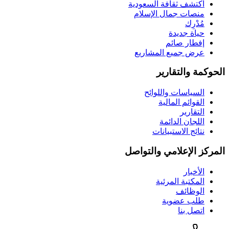
اكتشف ثقافة السعودية
منصات جمال الإسلام
مُدْرِك
حياة جديدة
إفطار صائم
عرض جميع المشاريع
حوكمة والتقارير
السياسات واللوائح
القوائم المالية
التقارير
اللجان الدائمة
نتائج الاستبيانات
مركز الإعلامي والتواصل
الأخبار
المكتبة المرئية
الوظائف
طلب عضوية
اتصل بنا