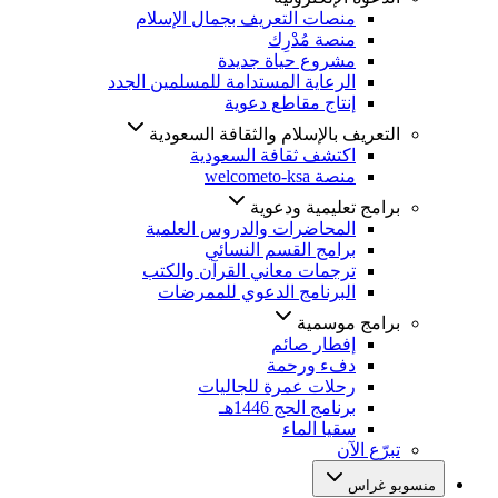
منصات التعريف بجمال الإسلام
منصة مُدْرِك
مشروع حياة جديدة
الرعاية المستدامة للمسلمين الجدد
إنتاج مقاطع دعوية
التعريف بالإسلام والثقافة السعودية
اكتشف ثقافة السعودية
منصة welcometo-ksa
برامج تعليمية ودعوية
المحاضرات والدروس العلمية
برامج القسم النسائي
ترجمات معاني القرآن والكتب
البرنامج الدعوي للممرضات
برامج موسمية
إفطار صائم
دفء ورحمة
رحلات عمرة للجاليات
برنامج الحج 1446هـ
سقيا الماء
تبرّع الآن
منسوبو غراس