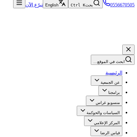
05566705
تبرّع الآن
بحث
Ctrl K
English
ابحث في الموقع…
الرئيسية
عن الجمعية
برامجنا
منسوبو غراس
السياسات والحوكمة
المركز الإعلامي
قياس الرضا