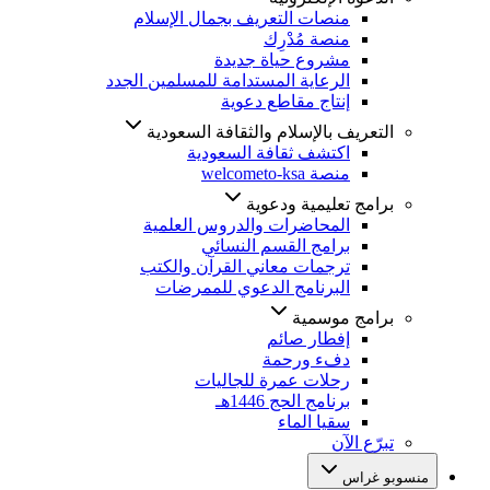
منصات التعريف بجمال الإسلام
منصة مُدْرِك
مشروع حياة جديدة
الرعاية المستدامة للمسلمين الجدد
إنتاج مقاطع دعوية
التعريف بالإسلام والثقافة السعودية
اكتشف ثقافة السعودية
منصة welcometo-ksa
برامج تعليمية ودعوية
المحاضرات والدروس العلمية
برامج القسم النسائي
ترجمات معاني القرآن والكتب
البرنامج الدعوي للممرضات
برامج موسمية
إفطار صائم
دفء ورحمة
رحلات عمرة للجاليات
برنامج الحج 1446هـ
سقيا الماء
تبرّع الآن
منسوبو غراس