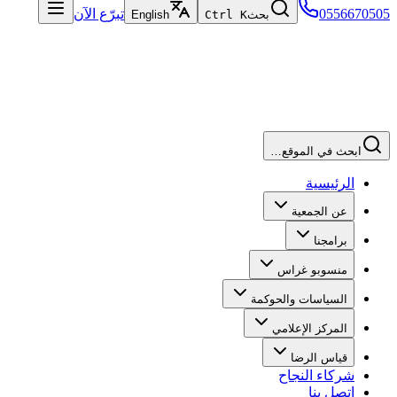
0556670505
تبرّع الآن
بحث
Ctrl K
English
ابحث في الموقع…
الرئيسية
عن الجمعية
برامجنا
منسوبو غراس
السياسات والحوكمة
المركز الإعلامي
قياس الرضا
شركاء النجاح
اتصل بنا