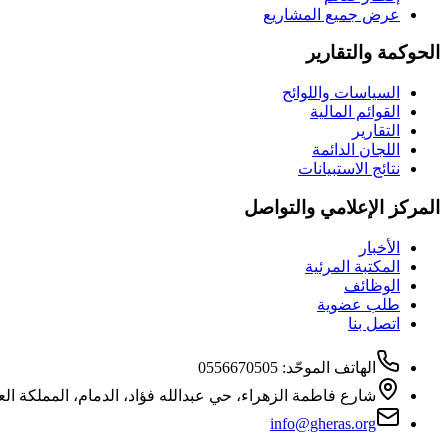
عرض جميع المشاريع
الحوكمة والتقارير
السياسات واللوائح
القوائم المالية
التقارير
اللجان الدائمة
نتائج الاستبيانات
المركز الإعلامي والتواصل
الأخبار
المكتبة المرئية
الوظائف
طلب عضوية
اتصل بنا
الهاتف الموحّد
:
0556670505
شارع فاطمة الزهراء، حي عبدالله فؤاد، الدمام، المملكة الع
info@gheras.org