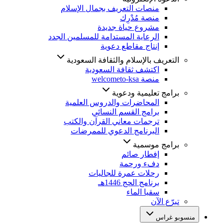
منصات التعريف بجمال الإسلام
منصة مُدْرِك
مشروع حياة جديدة
الرعاية المستدامة للمسلمين الجدد
إنتاج مقاطع دعوية
التعريف بالإسلام والثقافة السعودية
اكتشف ثقافة السعودية
منصة welcometo-ksa
برامج تعليمية ودعوية
المحاضرات والدروس العلمية
برامج القسم النسائي
ترجمات معاني القرآن والكتب
البرنامج الدعوي للممرضات
برامج موسمية
إفطار صائم
دفء ورحمة
رحلات عمرة للجاليات
برنامج الحج 1446هـ
سقيا الماء
تبرّع الآن
منسوبو غراس