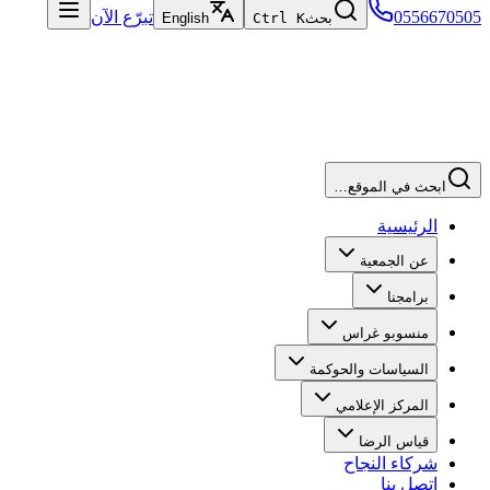
0556670505
تبرّع الآن
بحث
Ctrl K
English
ابحث في الموقع…
الرئيسية
عن الجمعية
برامجنا
منسوبو غراس
السياسات والحوكمة
المركز الإعلامي
قياس الرضا
شركاء النجاح
اتصل بنا