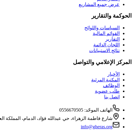
عرض جميع المشاريع
الحوكمة والتقارير
السياسات واللوائح
القوائم المالية
التقارير
اللجان الدائمة
نتائج الاستبيانات
المركز الإعلامي والتواصل
الأخبار
المكتبة المرئية
الوظائف
طلب عضوية
اتصل بنا
الهاتف الموحّد
:
0556670505
شارع فاطمة الزهراء، حي عبدالله فؤاد، الدمام، المملكة الع
info@gheras.org